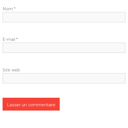
d
Nom
*
e
l
E-mail
*
’
a
Site web
r
t
i
c
l