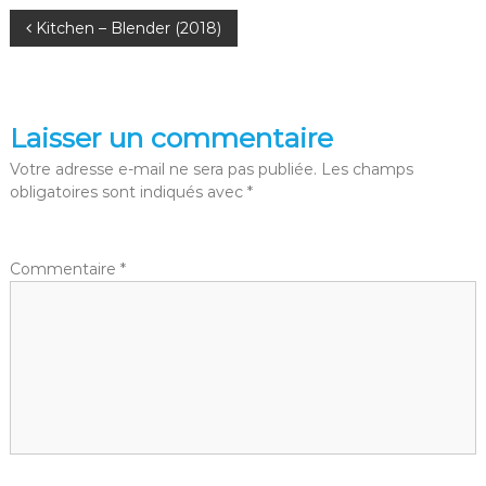
i
N
Kitchen – Blender (2018)
o
a
v
Laisser un commentaire
i
Votre adresse e-mail ne sera pas publiée.
Les champs
obligatoires sont indiqués avec
*
g
a
Commentaire
*
t
i
o
n