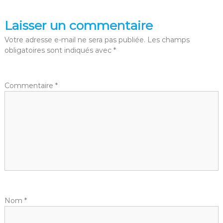
v
Laisser un commentaire
i
Votre adresse e-mail ne sera pas publiée.
Les champs
obligatoires sont indiqués avec
*
g
a
Commentaire
*
t
i
o
n
d
Nom
*