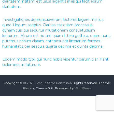
claritatem insitam; est usus legentis in iis qui facit eorum
i
claritatem.
o
Investigationes demonstraverunt lectores legere me lius
quod ii legunt saepius. Claritas est etiam processus
dynamicus, qui sequitur mutationem consuetudium
lectorum. Mirum est notare quam littera gothica, quam nunc
putamus parum claram, anteposuerit litterarum formas
humanitatis per seacula quarta decima et quinta decima.
Eodem modo typi, qui nunc nobis videntur parum clari, fiant
sollemnes in futurum.
Copyright © © 2026.
Joshua Sarre Portfolio
All rights reserved. Theme:
Flash
by ThemeGrill. Powered by
WordPress