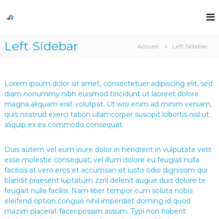
A
l
J
D
r
l
o
e
e
s
a
Left Sidebar
r
Accueil
Left Sidebar
h
m
a
,
u
u
C
a
c
r
Lorem ipsum dolor sit amet, consectetuer adipiscing elit, sed
S
e
o
diam nonummy nibh euismod tincidunt ut laoreet dolore
a
n
a
t
magna aliquam erat volutpat. Ut wisi enim ad minim veniam,
t
r
e
quis nostrud exerci tation ullamcorper suscipit lobortis nisl ut
e
r
,
aliquip ex ea commodo consequat.
n
M
e
u
a
P
k
Duis autem vel eum iriure dolor in hendrerit in vulputate velit
o
e
esse molestie consequat, vel illum dolore eu feugiat nulla
i
r
facilisis at vero eros et accumsan et iusto odio dignissim qui
t
t
blandit praesent luptatum zzril delenit augue duis dolore te
!
feugait nulla facilisi. Nam liber tempor cum soluta nobis
f
eleifend option congue nihil imperdiet doming id quod
o
mazim placerat facer possim assum. Typi non habent
l