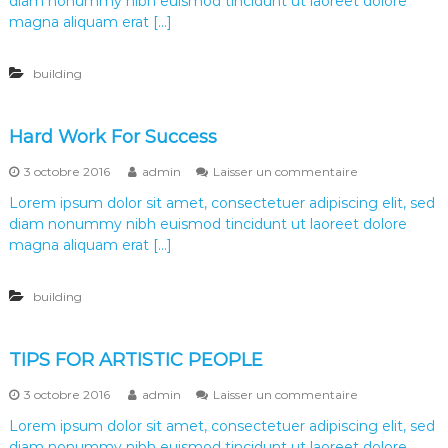
diam nonummy nibh euismod tincidunt ut laoreet dolore
B
a
u
magna aliquam erat […]
t
i
h
l
e
building
d
r
a
B
e
Hard Work For Success
a
u
s
3 octobre 2016
admin
Laisser un commentaire
t
u
i
Lorem ipsum dolor sit amet, consectetuer adipiscing elit, sed
r
f
diam nonummy nibh euismod tincidunt ut laoreet dolore
H
u
a
magna aliquam erat […]
l
r
W
d
e
building
W
b
o
s
r
i
k
TIPS FOR ARTISTIC PEOPLE
t
F
e
o
s
3 octobre 2016
admin
Laisser un commentaire
r
u
S
Lorem ipsum dolor sit amet, consectetuer adipiscing elit, sed
r
u
diam nonummy nibh euismod tincidunt ut laoreet dolore
T