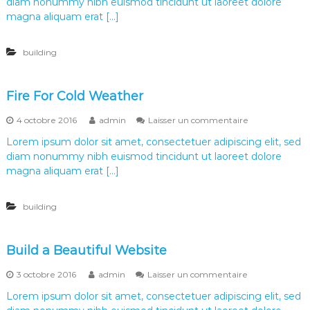
diam nonummy nibh euismod tincidunt ut laoreet dolore
L
i
i
magna aliquam erat […]
o
v
i
building
n
g
I
n
Fire For Cold Weather
t
h
s
4 octobre 2016
admin
Laisser un commentaire
e
u
B
Lorem ipsum dolor sit amet, consectetuer adipiscing elit, sed
r
e
diam nonummy nibh euismod tincidunt ut laoreet dolore
F
a
i
magna aliquam erat […]
c
r
h
e
building
F
o
r
C
Build a Beautiful Website
o
l
s
3 octobre 2016
admin
Laisser un commentaire
d
u
W
Lorem ipsum dolor sit amet, consectetuer adipiscing elit, sed
r
e