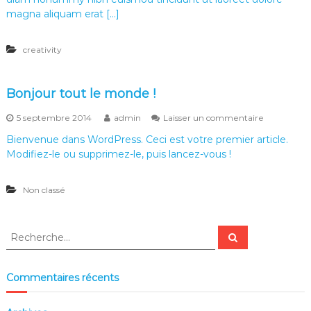
c
I
magna aliquam erat […]
c
P
e
S
s
creativity
F
s
O
R
A
Bonjour tout le monde !
R
T
s
5 septembre 2014
admin
Laisser un commentaire
I
u
S
Bienvenue dans WordPress. Ceci est votre premier article.
r
T
Modifiez-le ou supprimez-le, puis lancez-vous !
B
I
o
C
n
P
Non classé
j
E
o
O
u
P
r
R
R
L
t
e
e
E
c
o
c
h
u
e
h
Commentaires récents
t
r
e
c
l
h
r
e
e