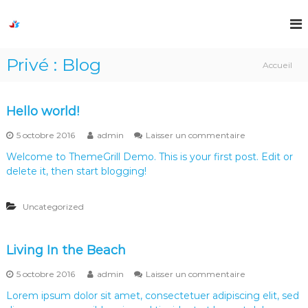
A
l
J
D
r
l
o
e
e
s
a
Privé : Blog
r
Accueil
h
m
a
,
u
u
C
a
c
r
Hello world!
B
S
e
o
a
s
n
5 octobre 2016
admin
Laisser un commentaire
a
t
u
l
t
r
Welcome to ThemeGrill Demo. This is your first post. Edit or
e
r
e
r
,
delete it, then start blogging!
H
n
M
e
o
e
u
a
l
P
Uncategorized
k
l
o
e
o
g
i
w
r
t
o
Living In the Beach
t
!
r
f
l
s
5 octobre 2016
admin
Laisser un commentaire
d
o
u
Lorem ipsum dolor sit amet, consectetuer adipiscing elit, sed
!
r
l